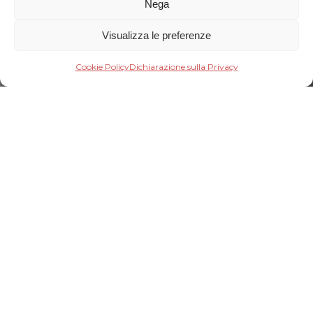
Nega
Visualizza le preferenze
Cookie Policy
Dichiarazione sulla Privacy
EZIO CICCIARELLA E Il
Duo Artistico VENSKE &
SPÄNLE
Abbracci