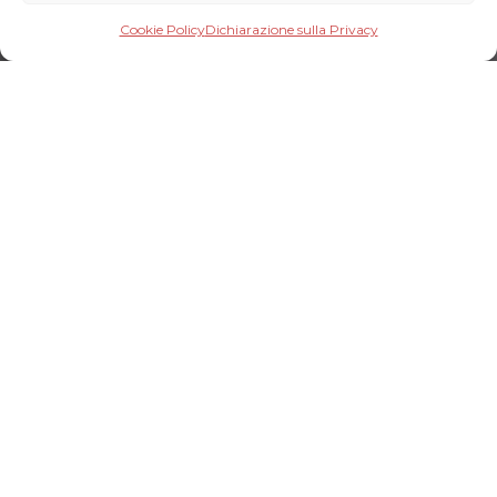
Cookie Policy
Dichiarazione sulla Privacy
Archivio 2024
COSETTA MASTRAGOSTINO DALL’ARGILLA
ALLA CARTA