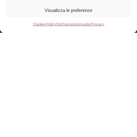
Visualizza le preferenze
Cookie Policy
Dichiarazione sulla Privacy
LO SPECCHIO
DELL’ORO
I Libri D’artista
Dell’archivio
Orolontano Di Alfonso