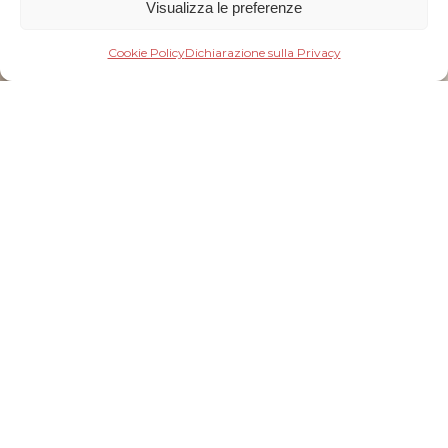
Visualizza le preferenze
Cookie Policy
Dichiarazione sulla Privacy
RIPENSARE LA
MATERIA
Reassessing Material –
Materie Neu Denken